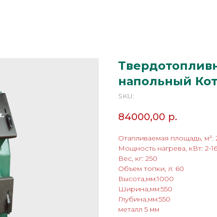
Твердотоплив
напольный Кот
SKU:
84000,00
р.
Отапливаемая площадь, м²: 
Мощность нагрева, кВт: 2-1
Вес, кг: 250
Объем топки, л: 60
Высота,мм:1000
Ширина,мм:550
Глубина,мм:550
металл 5 мм