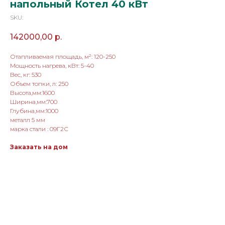
напольный Котел 40 кВт
SKU:
142000,00
р.
Отапливаемая площадь, м²: 120-250
Мощность нагрева, кВт: 5-40
Вес, кг: 530
Объем топки, л: 250
Высота,мм:1600
Ширина,мм:700
Глубина,мм:1000
металл 5 мм
марка стали : 09Г2С
Заказать на дом